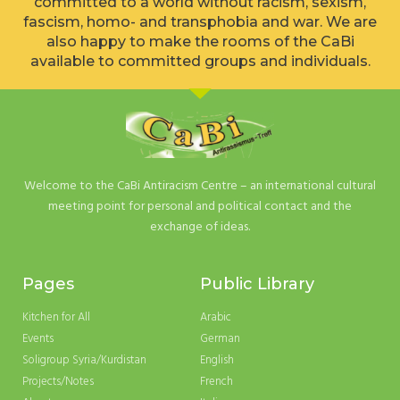
committed to a world without racism, sexism,
fascism, homo- and transphobia and war. We are
also happy to make the rooms of the CaBi
available to committed groups and individuals.
Welcome to the CaBi Antiracism Centre – an international cultural
meeting point for personal and political contact and the
exchange of ideas.
Pages
Public Library
Kitchen for All
Arabic
Events
German
Soligroup Syria/Kurdistan
English
Projects/Notes
French